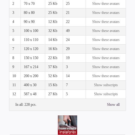
2
70 x 70
25 Kb
25
Show these avatars
3
80 x 80
25 Kb
21
Show these avatars
4
90 x 90
12 Kb
22
Show these avatars
5
100 x 100
32 Kb
49
Show these avatars
6
110 x 110
14 Kb
24
Show these avatars
7
120 x 120
16 Kb
29
Show these avatars
8
150 x 150
22 Kb
19
Show these avatars
9
167 x 214
57 Kb
3
Show these avatars
10
200 x 200
52 Kb
14
Show these avatars
11
400 x 30
15 Kb
7
Show subscripts
12
587 x 48
27 Kb
5
Show subscripts
In all: 228 pcs.
Show all