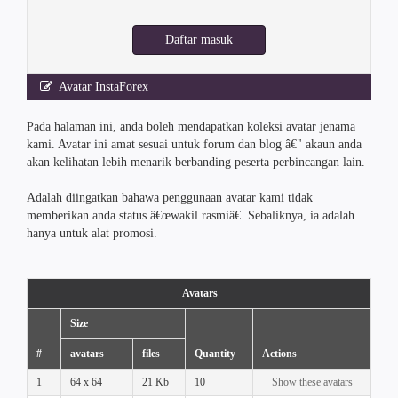
Daftar masuk
Avatar InstaForex
Pada halaman ini, anda boleh mendapatkan koleksi avatar jenama
kami. Avatar ini amat sesuai untuk forum dan blog â€" akaun anda
akan kelihatan lebih menarik berbanding peserta perbincangan lain.
Adalah diingatkan bahawa penggunaan avatar kami tidak
memberikan anda status â€œwakil rasmiâ€. Sebaliknya, ia adalah
hanya untuk alat promosi.
Avatars
Size
#
avatars
files
Quantity
Actions
1
64 x 64
21 Kb
10
Show these avatars