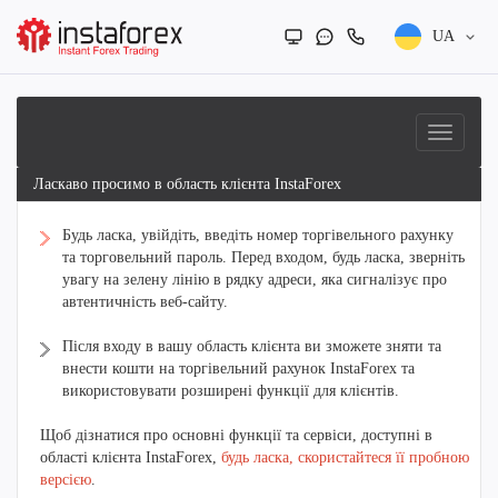
UA
Ласкаво просимо в область клієнта InstaForex
Будь ласка, увійдіть, введіть номер торгівельного рахунку
та торговельний пароль. Перед входом, будь ласка, зверніть
увагу на зелену лінію в рядку адреси, яка сигналізує про
автентичність веб-сайту.
Після входу в вашу область клієнта ви зможете зняти та
внести кошти на торгівельний рахунок InstaForex та
використовувати розширені функції для клієнтів.
Щоб дізнатися про основні функції та сервіси, доступні в
області клієнта InstaForex,
будь ласка, скористайтеся її пробною
версією
.