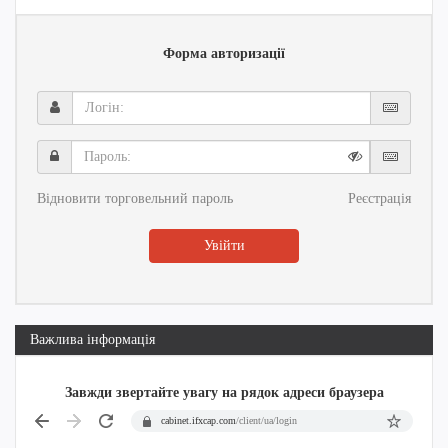
Форма авторизації
Логін:
Пароль:
Відновити торговельний пароль
Реєстрація
Увійти
Важлива інформація
Завжди звертайте увагу на рядок адреси браузера
cabinet.ifxcap.com
/client/ua/login